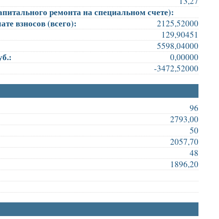
13,27
апитального ремонта на специальном счете):
те взносов (всего):
2125,52000
129,90451
5598,04000
б.:
0,00000
-3472,52000
96
2793,00
50
2057,70
48
1896,20