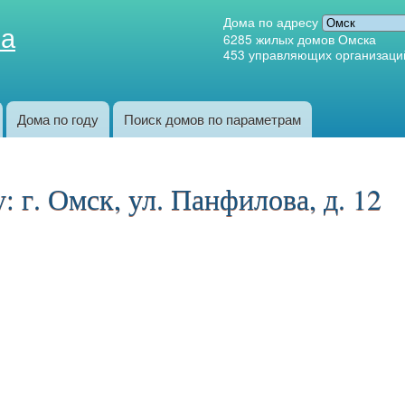
Перейти к
Дома по адресу
ка
основному
6285
жилых домов Омска
453
управляющих организаци
содержанию
Дома по году
Поиск домов по параметрам
 г. Омск, ул. Панфилова, д. 12