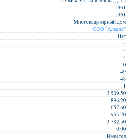
г. Омск, ул. Панфилова, д. 12
1961
1961
Многоквартирный дом
ООО "Альянс"
Нет
4
4
4
0
49
48
1
3 509.50
1 896.20
657.60
955.70
3 782.50
0.00
Имеется