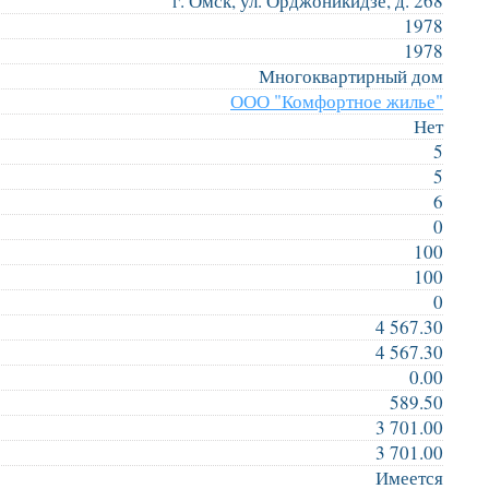
г. Омск, ул. Орджоникидзе, д. 268
1978
1978
Многоквартирный дом
ООО "Комфортное жилье"
Нет
5
5
6
0
100
100
0
4 567.30
4 567.30
0.00
589.50
3 701.00
3 701.00
Имеется