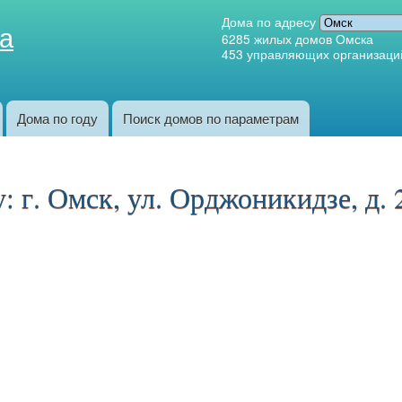
Перейти к
Дома по адресу
а
основному
6285
жилых домов Омска
453
управляющих организаци
содержанию
Дома по году
Поиск домов по параметрам
 г. Омск, ул. Орджоникидзе, д. 