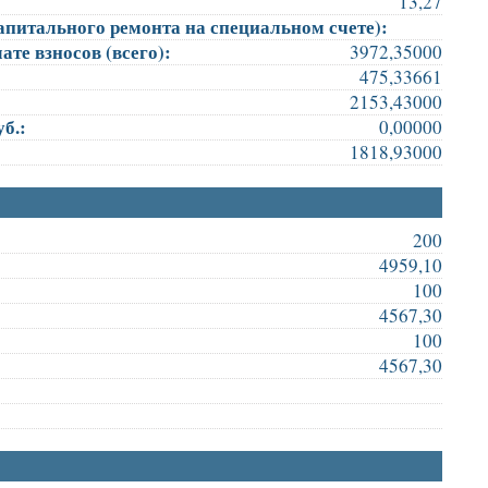
13,27
апитального ремонта на специальном счете):
те взносов (всего):
3972,35000
475,33661
2153,43000
б.:
0,00000
1818,93000
200
4959,10
100
4567,30
100
4567,30