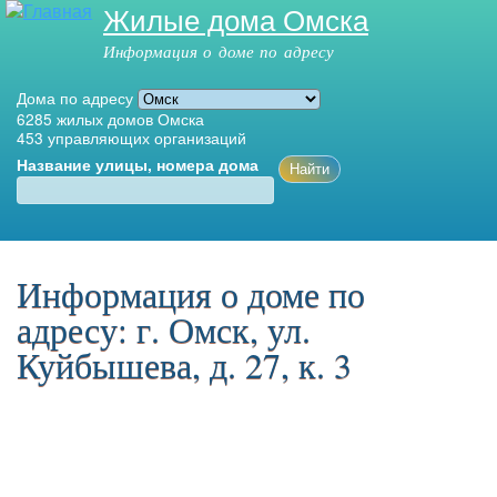
Жилые дома Омска
Перейти к
основному
Информация о доме по адресу
содержанию
Дома по адресу
6285
жилых домов Омска
453
управляющих организаций
Название улицы, номера дома
Главное меню
Информация о доме по
адресу: г. Омск, ул.
Куйбышева, д. 27, к. 3