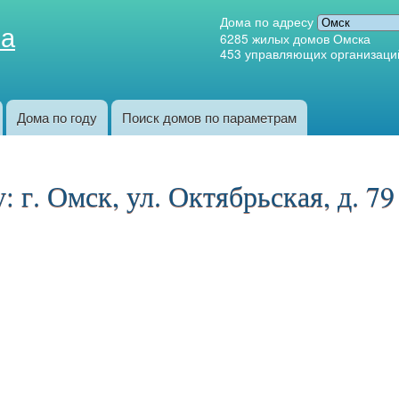
Перейти к
Дома по адресу
ка
основному
6285
жилых домов Омска
453
управляющих организаци
содержанию
Дома по году
Поиск домов по параметрам
 г. Омск, ул. Октябрьская, д. 79