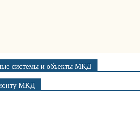
ные системы и объекты МКД
емонту МКД