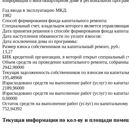
Информация о многоквартирном доме в региональной програм
Год ввода в эксплуатацию МКД:
1982
Способ формирования фонда капитального ремонта:
Специальный счет, владельцем которого является управляюща
Дата принятия решения о способе формирования фонда капита
Дата наступления обязанности по уплате взносов:
Дата исключения дома из программы:
Размер взноса собственников на капитальный ремонт, руб.:
13,27
БИК кредитной организации, в которой открыт специальный сч
Объем средств на проведение капитального ремонта, собранных
2942,90000
Текущая задолженность собственников по взносам на капитальн
195,48968
Израсходовано средств на выполнение работ (услуг) по капитал
2189,96000
Израсходовано средств на выполнение работ (услуг) по капитал
0,00000
Остаток средств на выполнение работ (услуг) по капитальному 
752,94392
Текущая информация по кол-ву и площади поме