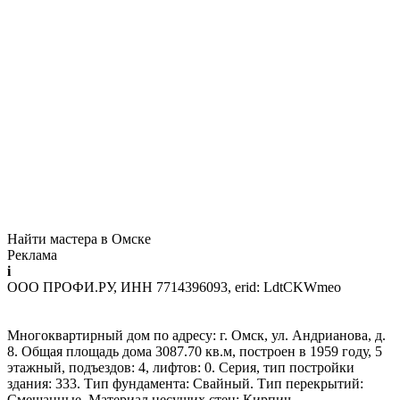
Найти мастера в Омске
Реклама
i
ООО ПРОФИ.РУ, ИНН 7714396093, erid: LdtCKWmeo
Многоквартирный дом по адресу: г. Омск, ул. Андрианова, д.
8. Общая площадь дома 3087.70 кв.м, построен в 1959 году, 5
этажный, подъездов: 4, лифтов: 0. Серия, тип постройки
здания: 333. Тип фундамента: Свайный. Тип перекрытий:
Смешанные. Материал несущих стен: Кирпич.