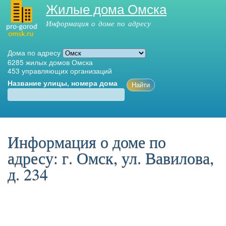
Жилые дома Омска
Перейти к
основному
Информация о доме по адресу
содержанию
Дома по адресу
6285
жилых домов Омска
453
управляющих организаций
Название улицы, номера дома
Главное меню
Информация о доме по
адресу: г. Омск, ул. Вавилова,
д. 234