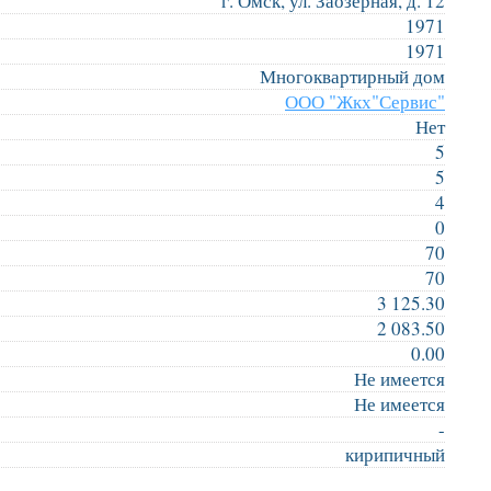
г. Омск, ул. Заозерная, д. 12
1971
1971
Многоквартирный дом
ООО "Жкх"Сервис"
Нет
5
5
4
0
70
70
3 125.30
2 083.50
0.00
Не имеется
Не имеется
-
кирипичный