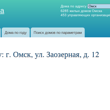
Перейти к
Дома по адресу
ка
основному
6285
жилых домов Омска
453
управляющих организаци
содержанию
Дома по году
Поиск домов по параметрам
г. Омск, ул. Заозерная, д. 12