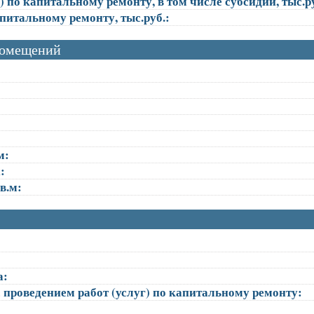
 по капитальному ремонту, в том числе субсидии, тыс.ру
апитальному ремонту, тыс.руб.:
помещений
м:
:
в.м:
а:
 проведением работ (услуг) по капитальному ремонту: