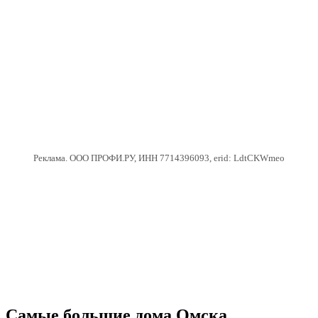
Реклама. ООО ПРОФИ.РУ, ИНН 7714396093, erid: LdtCKWmeo
Самые большие дома Омска