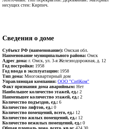
несущих стен: Кирпич.
Сведения о доме
Субъект РФ (наименование):
Омская обл.
Наименование муниципального района:
Омск
Адрес дома:
г. Омск, ул. 3-я Железнодорожная, д. 12
Год постройки:
1958
Год ввода в эксплуатацию:
1958
Тип дома:
Многоквартирный дом
Управляющая компания:
ООО "СибКом"
Факт признания дома аварийным:
Нет
Наибольшее количество этажей, ед.:
2
Наименьшее количество этажей, ед.:
2
Количество подъездов, ед.:
6
Количество лифтов, ед.:
0
Количество помещений, всего, ед.:
12
Количество жилых помещений, ед.:
12
Количество нежилых помещений, ед.:
0
Общая площадь дома, всего, кв.м:
424.30