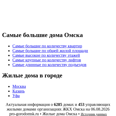
Самые большие дома Омска
Самые большие по количеству квартир
Самые большие по общей жилой площади
Самые высокие по количеству этажей
Самые крупные по количеству лифтов
Самые длинные по количеству подъездов
Жилые дома в городе
Москва
Казань
Уфа
Актуальная информация о
6285
домах и
453
управляющих
жилыми домами организациях ЖКХ Омска на
06.08.2026
pro-gorodomsk.ru • Жилые дома Омска •
Источник данных