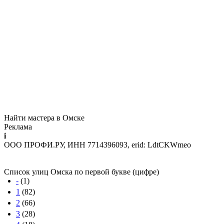
Найти мастера в Омске
Реклама
i
ООО ПРОФИ.РУ, ИНН 7714396093, erid: LdtCKWmeo
Список улиц Омска по первой букве (цифре)
-
(1)
1
(82)
2
(66)
3
(28)