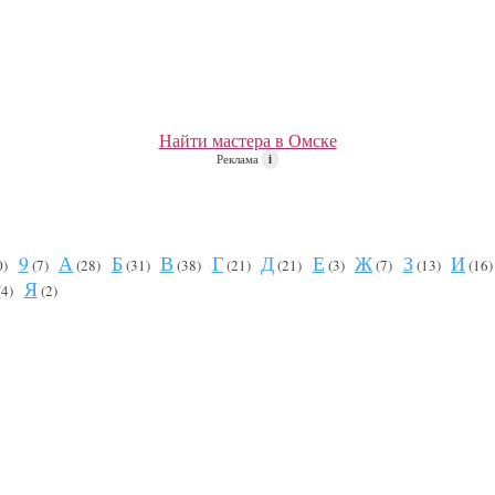
Найти мастера в Омске
Реклама
i
9
А
Б
В
Г
Д
Е
Ж
З
И
0)
(7)
(28)
(31)
(38)
(21)
(21)
(3)
(7)
(13)
(16
Я
(4)
(2)