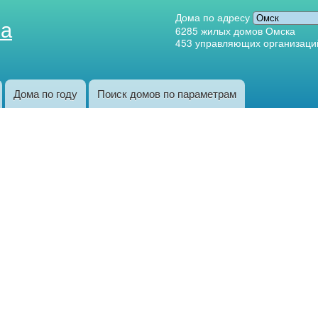
Перейти к
Дома по адресу
ка
основному
6285
жилых домов Омска
453
управляющих организаци
содержанию
Дома по году
Поиск домов по параметрам