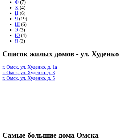
Ф
(7)
Х
(4)
Ц
(6)
Ч
(19)
Ш
(6)
Э
(3)
Ю
(4)
Я
(2)
Список жилых домов - ул. Худенко
г. Омск, ул. Худенко, д. 1а
г. Омск, ул. Худенко, д. 3
г. Омск, ул. Худенко, д. 5
Самые большие дома Омска