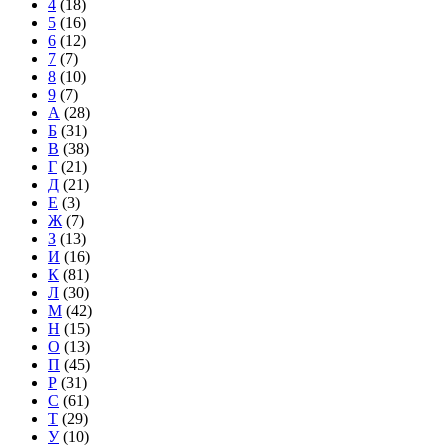
4
(18)
5
(16)
6
(12)
7
(7)
8
(10)
9
(7)
А
(28)
Б
(31)
В
(38)
Г
(21)
Д
(21)
Е
(3)
Ж
(7)
З
(13)
И
(16)
К
(81)
Л
(30)
М
(42)
Н
(15)
О
(13)
П
(45)
Р
(31)
С
(61)
Т
(29)
У
(10)