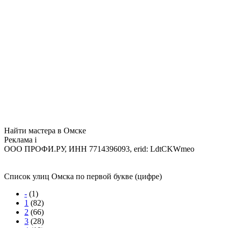
Найти мастера в Омске
Реклама
i
ООО ПРОФИ.РУ, ИНН 7714396093, erid: LdtCKWmeo
Список улиц Омска по первой букве (цифре)
-
(1)
1
(82)
2
(66)
3
(28)