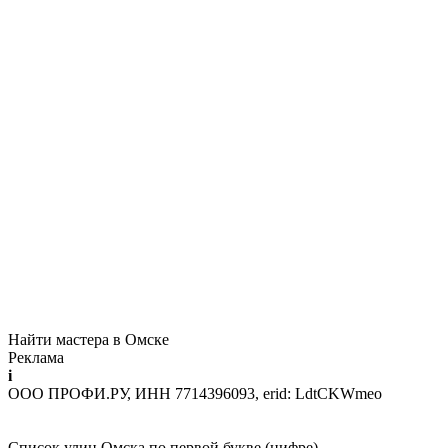
Найти мастера в Омске
Реклама
i
ООО ПРОФИ.РУ, ИНН 7714396093, erid: LdtCKWmeo
Список улиц Омска по первой букве (цифре)