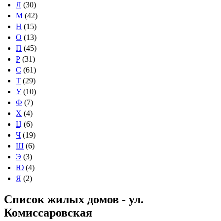
Л
(30)
М
(42)
Н
(15)
О
(13)
П
(45)
Р
(31)
С
(61)
Т
(29)
У
(10)
Ф
(7)
Х
(4)
Ц
(6)
Ч
(19)
Ш
(6)
Э
(3)
Ю
(4)
Я
(2)
Список жилых домов - ул.
Комиссаровская