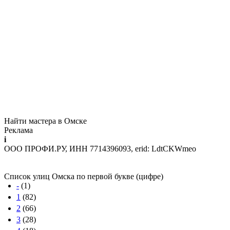
Найти мастера в Омске
Реклама
i
ООО ПРОФИ.РУ, ИНН 7714396093, erid: LdtCKWmeo
Список улиц Омска по первой букве (цифре)
-
(1)
1
(82)
2
(66)
3
(28)