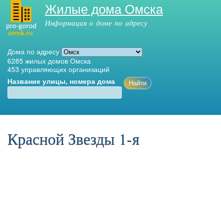
Жилые дома Омска
Перейти к
основному
Информация о доме по адресу
содержанию
Дома по адресу
6285
жилых домов Омска
453
управляющих организаций
Название улицы, номера дома
Главное меню
Красной Звезды 1-я