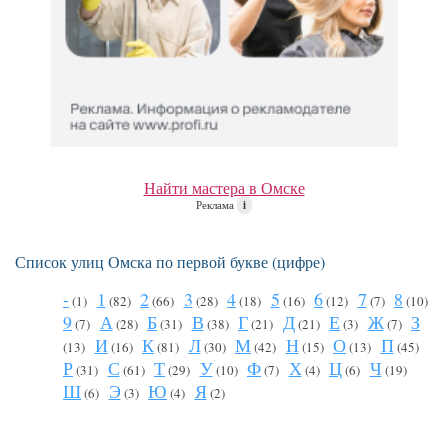
Найти мастера в Омске
Реклама
i
Список улиц Омска по первой букве (цифре)
-
1
2
3
4
5
6
7
8
(1)
(82)
(66)
(28)
(18)
(16)
(12)
(7)
(10)
9
А
Б
В
Г
Д
Е
Ж
З
(7)
(28)
(31)
(38)
(21)
(21)
(3)
(7)
И
К
Л
М
Н
О
П
(13)
(16)
(81)
(30)
(42)
(15)
(13)
(45)
Р
С
Т
У
Ф
Х
Ц
Ч
(31)
(61)
(29)
(10)
(7)
(4)
(6)
(19)
Ш
Э
Ю
Я
(6)
(3)
(4)
(2)