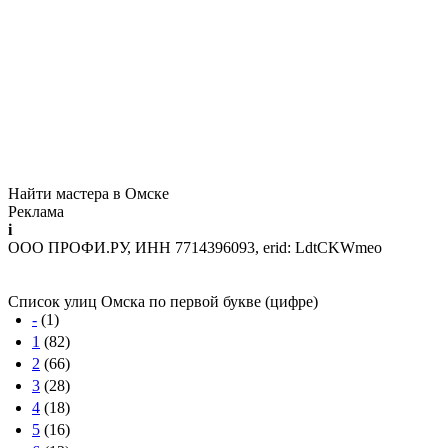
Найти мастера в Омске
Реклама
i
ООО ПРОФИ.РУ, ИНН 7714396093, erid: LdtCKWmeo
Список улиц Омска по первой букве (цифре)
-
(1)
1
(82)
2
(66)
3
(28)
4
(18)
5
(16)