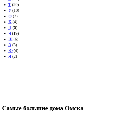
Т
(29)
У
(10)
Ф
(7)
Х
(4)
Ц
(6)
Ч
(19)
Ш
(6)
Э
(3)
Ю
(4)
Я
(2)
Самые большие дома Омска