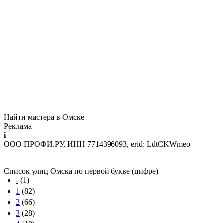
Найти мастера в Омске
Реклама
i
ООО ПРОФИ.РУ, ИНН 7714396093, erid: LdtCKWmeo
Список улиц Омска по первой букве (цифре)
-
(1)
1
(82)
2
(66)
3
(28)