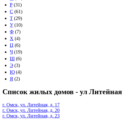
Р
(31)
С
(61)
Т
(29)
У
(10)
Ф
(7)
Х
(4)
Ц
(6)
Ч
(19)
Ш
(6)
Э
(3)
Ю
(4)
Я
(2)
Список жилых домов - ул Литейная
г. Омск, ул. Литейная, д. 17
г. Омск, ул. Литейная, д. 20
г. Омск, ул. Литейная, д. 23