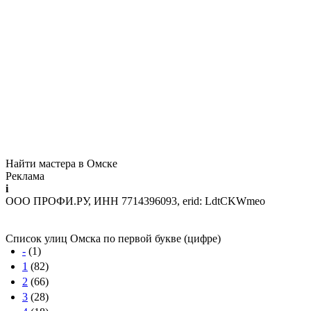
Найти мастера в Омске
Реклама
i
ООО ПРОФИ.РУ, ИНН 7714396093, erid: LdtCKWmeo
Список улиц Омска по первой букве (цифре)
-
(1)
1
(82)
2
(66)
3
(28)