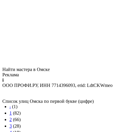
Найти мастера в Омске
Реклама
i
ООО ПРОФИ.РУ, ИНН 7714396093, erid: LdtCKWmeo
Список улиц Омска по первой букве (цифре)
-
(1)
1
(82)
2
(66)
3
(28)