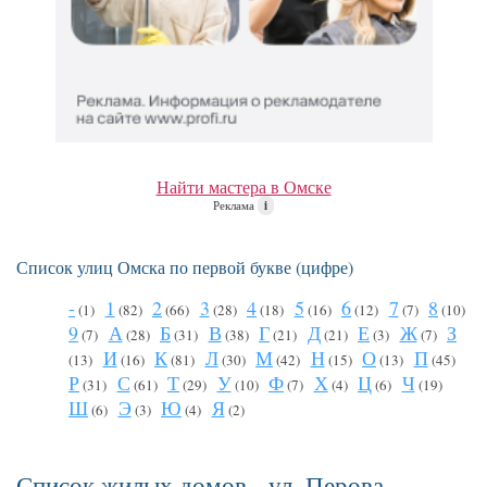
Найти мастера в Омске
Реклама
i
Список улиц Омска по первой букве (цифре)
-
1
2
3
4
5
6
7
8
(1)
(82)
(66)
(28)
(18)
(16)
(12)
(7)
(10)
9
А
Б
В
Г
Д
Е
Ж
З
(7)
(28)
(31)
(38)
(21)
(21)
(3)
(7)
И
К
Л
М
Н
О
П
(13)
(16)
(81)
(30)
(42)
(15)
(13)
(45)
Р
С
Т
У
Ф
Х
Ц
Ч
(31)
(61)
(29)
(10)
(7)
(4)
(6)
(19)
Ш
Э
Ю
Я
(6)
(3)
(4)
(2)
Список жилых домов - ул. Перова