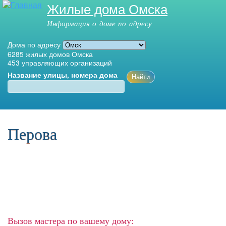
Жилые дома Омска
Перейти к
основному
Информация о доме по адресу
содержанию
Дома по адресу
6285
жилых домов Омска
453
управляющих организаций
Название улицы, номера дома
Главное меню
Перова
Вызов мастера по вашему дому: