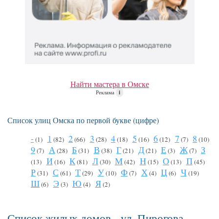
Найти мастера в Омске
Реклама
i
Список улиц Омска по первой букве (цифре)
-
1
2
3
4
5
6
7
8
(1)
(82)
(66)
(28)
(18)
(16)
(12)
(7)
(10)
9
А
Б
В
Г
Д
Е
Ж
З
(7)
(28)
(31)
(38)
(21)
(21)
(3)
(7)
И
К
Л
М
Н
О
П
(13)
(16)
(81)
(30)
(42)
(15)
(13)
(45)
Р
С
Т
У
Ф
Х
Ц
Ч
(31)
(61)
(29)
(10)
(7)
(4)
(6)
(19)
Ш
Э
Ю
Я
(6)
(3)
(4)
(2)
Список жилых домов - ул. Пирогова