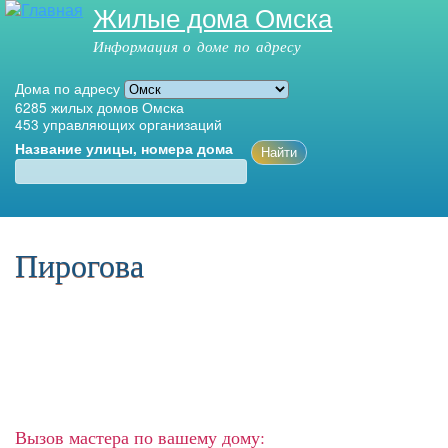
Жилые дома Омска
Перейти к
основному
Информация о доме по адресу
содержанию
Дома по адресу
6285
жилых домов Омска
453
управляющих организаций
Название улицы, номера дома
Главное меню
Пирогова
Вызов мастера по вашему дому: