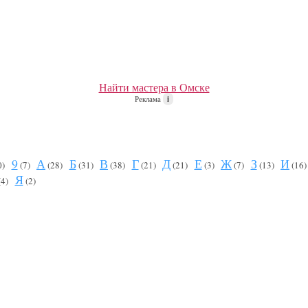
Найти мастера в Омске
Реклама
i
9
А
Б
В
Г
Д
Е
Ж
З
И
0)
(7)
(28)
(31)
(38)
(21)
(21)
(3)
(7)
(13)
(16
Я
(4)
(2)