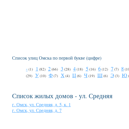
Список улиц Омска по первой букве (цифре)
-
1
2
3
4
5
6
7
8
(1)
(82)
(66)
(28)
(18)
(16)
(12)
(7)
(1
У
Ф
Х
Ц
Ч
Ш
Э
Ю
(29)
(10)
(7)
(4)
(6)
(19)
(6)
(3)
Список жилых домов - ул. Средняя
г. Омск, ул. Средняя, д. 5, к. 1
г. Омск, ул. Средняя, д. 7