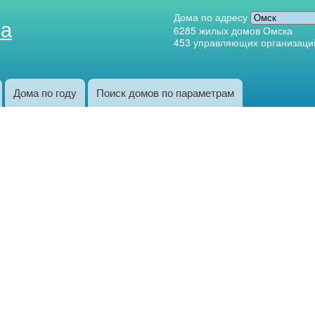
Перейти к
Дома по адресу
ка
основному
6285
жилых домов Омска
453
управляющих организаци
содержанию
Дома по году
Поиск домов по параметрам