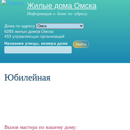
Жилые дома Омска
Перейти к
основному
Информация о доме по адресу
содержанию
Дома по адресу
6285
жилых домов Омска
453
управляющих организаций
Название улицы, номера дома
Главное меню
Юбилейная
Вызов мастера по вашему дому: