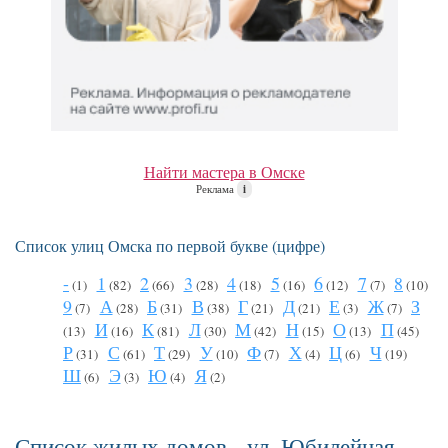
Найти мастера в Омске
Реклама
i
Список улиц Омска по первой букве (цифре)
-
1
2
3
4
5
6
7
8
(1)
(82)
(66)
(28)
(18)
(16)
(12)
(7)
(10)
9
А
Б
В
Г
Д
Е
Ж
З
(7)
(28)
(31)
(38)
(21)
(21)
(3)
(7)
И
К
Л
М
Н
О
П
(13)
(16)
(81)
(30)
(42)
(15)
(13)
(45)
Р
С
Т
У
Ф
Х
Ц
Ч
(31)
(61)
(29)
(10)
(7)
(4)
(6)
(19)
Ш
Э
Ю
Я
(6)
(3)
(4)
(2)
Список жилых домов - ул. Юбилейная