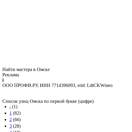
Найти мастера в Омске
Реклама
i
ООО ПРОФИ.РУ, ИНН 7714396093, erid: LdtCKWmeo
Список улиц Омска по первой букве (цифре)
-
(1)
1
(82)
2
(66)
3
(28)