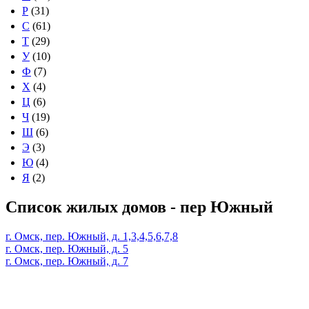
Р
(31)
С
(61)
Т
(29)
У
(10)
Ф
(7)
Х
(4)
Ц
(6)
Ч
(19)
Ш
(6)
Э
(3)
Ю
(4)
Я
(2)
Список жилых домов - пер Южный
г. Омск, пер. Южный, д. 1,3,4,5,6,7,8
г. Омск, пер. Южный, д. 5
г. Омск, пер. Южный, д. 7