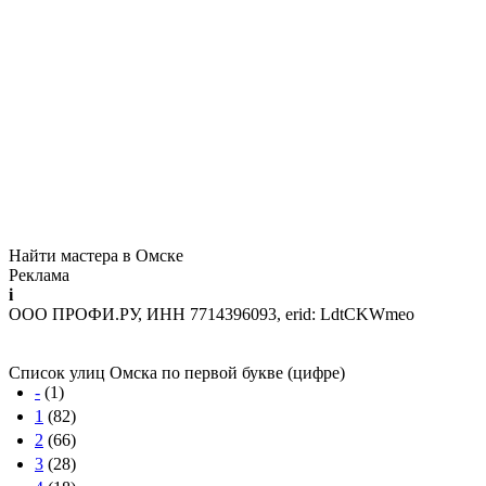
Найти мастера в Омске
Реклама
i
ООО ПРОФИ.РУ, ИНН 7714396093, erid: LdtCKWmeo
Список улиц Омска по первой букве (цифре)
-
(1)
1
(82)
2
(66)
3
(28)