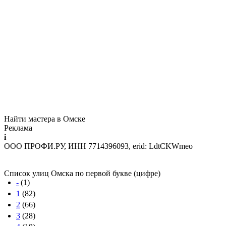
Найти мастера в Омске
Реклама
i
ООО ПРОФИ.РУ, ИНН 7714396093, erid: LdtCKWmeo
Список улиц Омска по первой букве (цифре)
-
(1)
1
(82)
2
(66)
3
(28)