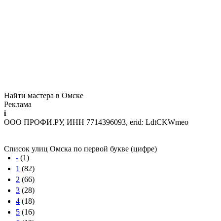
Найти мастера в Омске
Реклама
i
ООО ПРОФИ.РУ, ИНН 7714396093, erid: LdtCKWmeo
Список улиц Омска по первой букве (цифре)
-
(1)
1
(82)
2
(66)
3
(28)
4
(18)
5
(16)