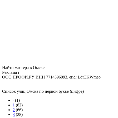
Найти мастера в Омске
Реклама
i
ООО ПРОФИ.РУ, ИНН 7714396093, erid: LdtCKWmeo
Список улиц Омска по первой букве (цифре)
-
(1)
1
(82)
2
(66)
3
(28)