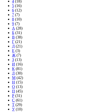
4
(18)
5
(16)
6
(12)
7
(7)
8
(10)
9
(7)
А
(28)
Б
(31)
В
(38)
Г
(21)
Д
(21)
Е
(3)
Ж
(7)
З
(13)
И
(16)
К
(81)
Л
(30)
М
(42)
Н
(15)
О
(13)
П
(45)
Р
(31)
С
(61)
Т
(29)
У
(10)