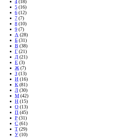
4
(18)
5
(16)
6
(12)
7
(7)
8
(10)
9
(7)
А
(28)
Б
(31)
В
(38)
Г
(21)
Д
(21)
Е
(3)
Ж
(7)
З
(13)
И
(16)
К
(81)
Л
(30)
М
(42)
Н
(15)
О
(13)
П
(45)
Р
(31)
С
(61)
Т
(29)
У
(10)