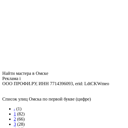
Найти мастера в Омске
Реклама
i
ООО ПРОФИ.РУ, ИНН 7714396093, erid: LdtCKWmeo
Список улиц Омска по первой букве (цифре)
-
(1)
1
(82)
2
(66)
3
(28)