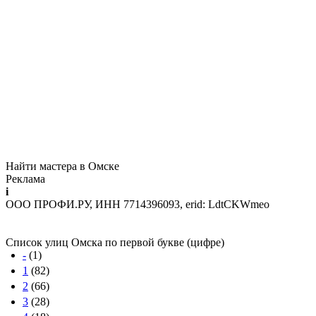
Найти мастера в Омске
Реклама
i
ООО ПРОФИ.РУ, ИНН 7714396093, erid: LdtCKWmeo
Список улиц Омска по первой букве (цифре)
-
(1)
1
(82)
2
(66)
3
(28)