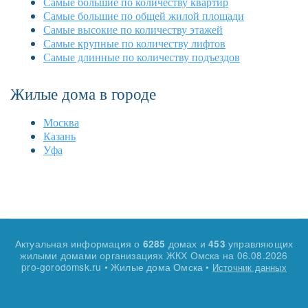
Самые большие по количеству квартир
Самые большие по общей жилой площади
Самые высокие по количеству этажей
Самые крупные по количеству лифтов
Самые длинные по количеству подъездов
Жилые дома в городе
Москва
Казань
Уфа
Актуальная информация о
домах и
управляющих
6285
453
жилыми домами организациях ЖКХ Омска на
06.08.2026
pro-gorodomsk.ru • Жилые дома Омска •
Источник данных