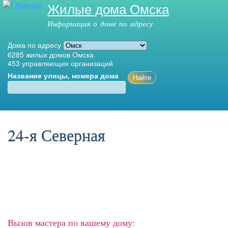
Жилые дома Омска
Перейти к
основному
Информация о доме по адресу
содержанию
Дома по адресу
6285
жилых домов Омска
453
управляющих организаций
Название улицы, номера дома
Главное меню
24-я Северная
Вызов мастера по вашему дому: