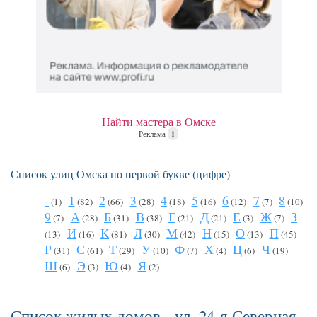
Найти мастера в Омске
Реклама
i
Список улиц Омска по первой букве (цифре)
-
1
2
3
4
5
6
7
8
(1)
(82)
(66)
(28)
(18)
(16)
(12)
(7)
(10)
9
А
Б
В
Г
Д
Е
Ж
З
(7)
(28)
(31)
(38)
(21)
(21)
(3)
(7)
И
К
Л
М
Н
О
П
(13)
(16)
(81)
(30)
(42)
(15)
(13)
(45)
Р
С
Т
У
Ф
Х
Ц
Ч
(31)
(61)
(29)
(10)
(7)
(4)
(6)
(19)
Ш
Э
Ю
Я
(6)
(3)
(4)
(2)
Список жилых домов - ул. 24-я Северная