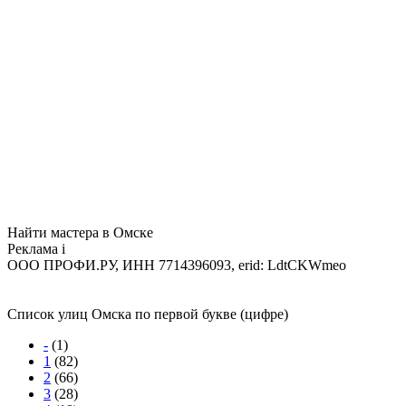
Найти мастера в Омске
Реклама
i
ООО ПРОФИ.РУ, ИНН 7714396093, erid: LdtCKWmeo
Список улиц Омска по первой букве (цифре)
-
(1)
1
(82)
2
(66)
3
(28)