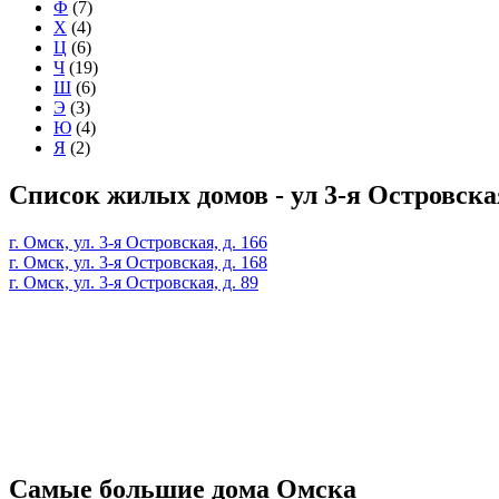
Ф
(7)
Х
(4)
Ц
(6)
Ч
(19)
Ш
(6)
Э
(3)
Ю
(4)
Я
(2)
Список жилых домов - ул 3-я Островска
г. Омск, ул. 3-я Островская, д. 166
г. Омск, ул. 3-я Островская, д. 168
г. Омск, ул. 3-я Островская, д. 89
Самые большие дома Омска