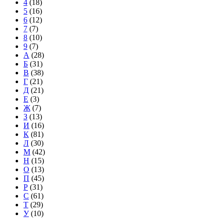
4
(18)
5
(16)
6
(12)
7
(7)
8
(10)
9
(7)
А
(28)
Б
(31)
В
(38)
Г
(21)
Д
(21)
Е
(3)
Ж
(7)
З
(13)
И
(16)
К
(81)
Л
(30)
М
(42)
Н
(15)
О
(13)
П
(45)
Р
(31)
С
(61)
Т
(29)
У
(10)