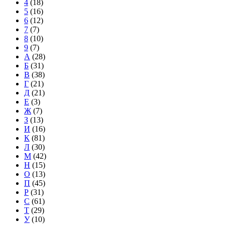
4
(18)
5
(16)
6
(12)
7
(7)
8
(10)
9
(7)
А
(28)
Б
(31)
В
(38)
Г
(21)
Д
(21)
Е
(3)
Ж
(7)
З
(13)
И
(16)
К
(81)
Л
(30)
М
(42)
Н
(15)
О
(13)
П
(45)
Р
(31)
С
(61)
Т
(29)
У
(10)