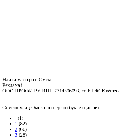
Найти мастера в Омске
Реклама
i
ООО ПРОФИ.РУ, ИНН 7714396093, erid: LdtCKWmeo
Список улиц Омска по первой букве (цифре)
-
(1)
1
(82)
2
(66)
3
(28)