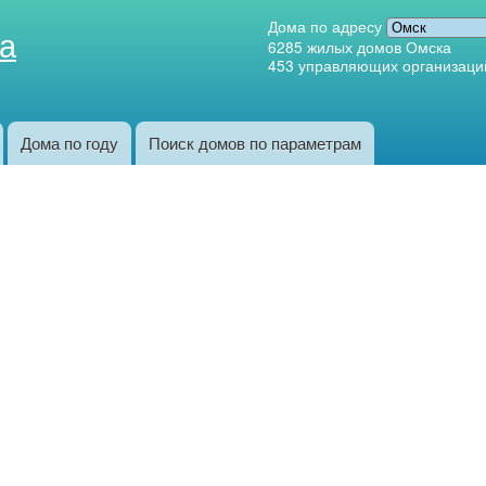
Перейти к
Дома по адресу
а
основному
6285
жилых домов Омска
453
управляющих организаци
содержанию
Дома по году
Поиск домов по параметрам