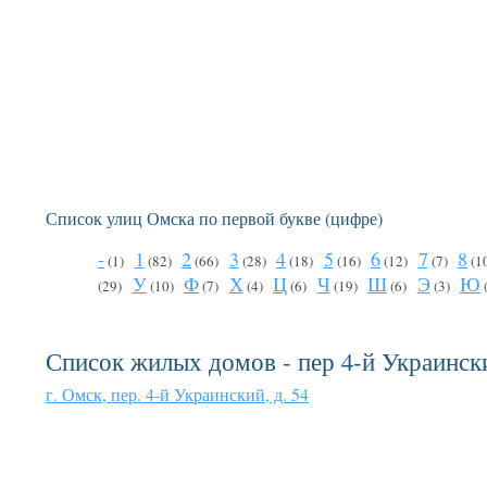
Список улиц Омска по первой букве (цифре)
-
1
2
3
4
5
6
7
8
(1)
(82)
(66)
(28)
(18)
(16)
(12)
(7)
(1
У
Ф
Х
Ц
Ч
Ш
Э
Ю
(29)
(10)
(7)
(4)
(6)
(19)
(6)
(3)
Список жилых домов - пер 4-й Украинск
г. Омск, пер. 4-й Украинский, д. 54