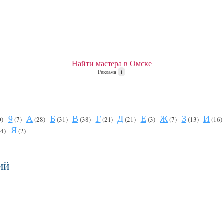
Найти мастера в Омске
Реклама
i
9
А
Б
В
Г
Д
Е
Ж
З
И
0)
(7)
(28)
(31)
(38)
(21)
(21)
(3)
(7)
(13)
(16
Я
(4)
(2)
ий