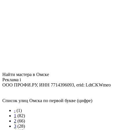
Найти мастера в Омске
Реклама
i
ООО ПРОФИ.РУ, ИНН 7714396093, erid: LdtCKWmeo
Список улиц Омска по первой букве (цифре)
-
(1)
1
(82)
2
(66)
3
(28)