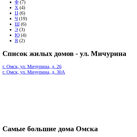
Ф
(7)
Х
(4)
Ц
(6)
Ч
(19)
Ш
(6)
Э
(3)
Ю
(4)
Я
(2)
Список жилых домов - ул. Мичурина
г. Омск, ул. Мичурина, д. 26
г. Омск, ул. Мичурина, д. 30А
Самые большие дома Омска