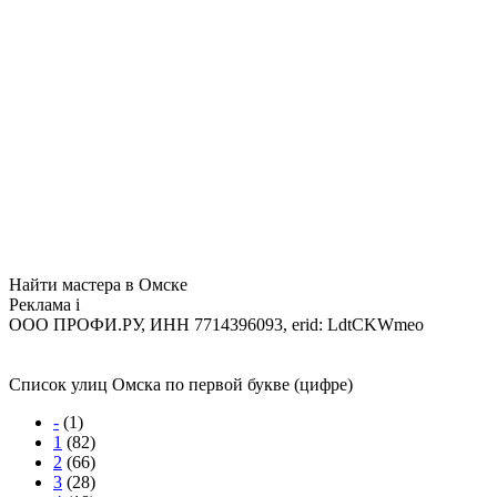
Найти мастера в Омске
Реклама
i
ООО ПРОФИ.РУ, ИНН 7714396093, erid: LdtCKWmeo
Список улиц Омска по первой букве (цифре)
-
(1)
1
(82)
2
(66)
3
(28)