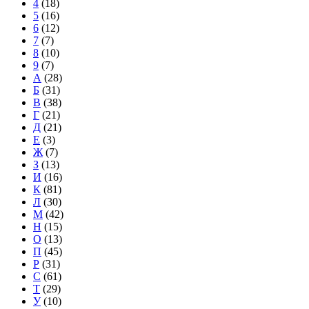
4
(18)
5
(16)
6
(12)
7
(7)
8
(10)
9
(7)
А
(28)
Б
(31)
В
(38)
Г
(21)
Д
(21)
Е
(3)
Ж
(7)
З
(13)
И
(16)
К
(81)
Л
(30)
М
(42)
Н
(15)
О
(13)
П
(45)
Р
(31)
С
(61)
Т
(29)
У
(10)