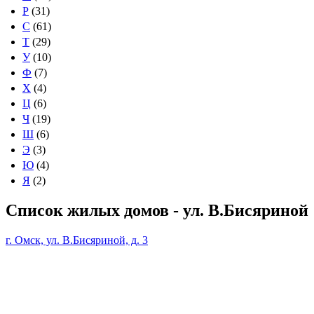
Р
(31)
С
(61)
Т
(29)
У
(10)
Ф
(7)
Х
(4)
Ц
(6)
Ч
(19)
Ш
(6)
Э
(3)
Ю
(4)
Я
(2)
Список жилых домов - ул. В.Бисяриной
г. Омск, ул. В.Бисяриной, д. 3