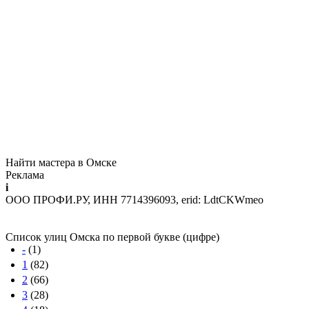
Найти мастера в Омске
Реклама
i
ООО ПРОФИ.РУ, ИНН 7714396093, erid: LdtCKWmeo
Список улиц Омска по первой букве (цифре)
-
(1)
1
(82)
2
(66)
3
(28)