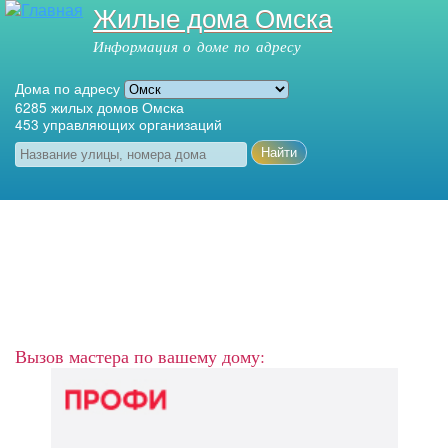
Жилые дома Омска
Перейти к
основному
Информация о доме по адресу
содержанию
Дома по адресу
6285
жилых домов Омска
453
управляющих организаций
Название улицы, номера дома
Главное меню
Вызов мастера по вашему дому: