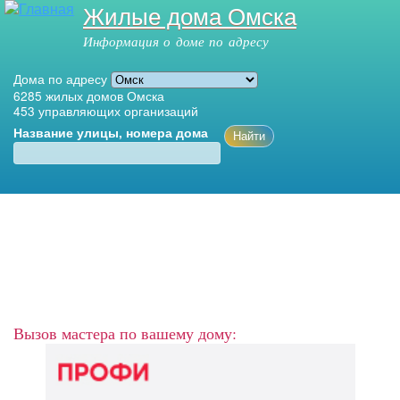
Жилые дома Омска
Перейти к
основному
Информация о доме по адресу
содержанию
Дома по адресу
6285
жилых домов Омска
453
управляющих организаций
Название улицы, номера дома
Главное меню
Вызов мастера по вашему дому: