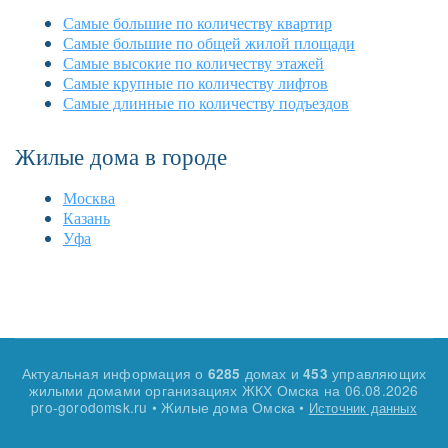
Самые большие по количеству квартир
Самые большие по общей жилой площади
Самые высокие по количеству этажей
Самые крупные по количеству лифтов
Самые длинные по количеству подъездов
Жилые дома в городе
Москва
Казань
Уфа
Актуальная информация о
домах и
управляющих
6285
453
жилыми домами организациях ЖКХ Омска на
06.08.2026
pro-gorodomsk.ru • Жилые дома Омска •
Источник данных