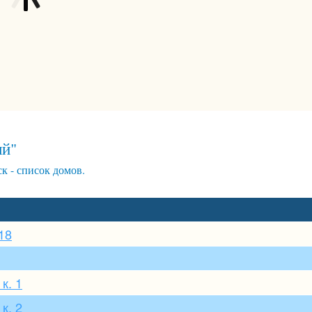
ый"
- список домов.
 18
к. 1
к. 2