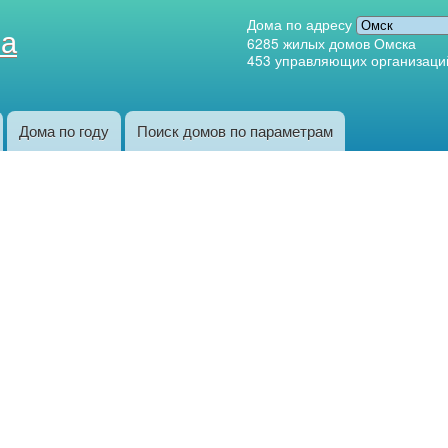
Перейти к
Дома по адресу
ка
основному
6285
жилых домов Омска
453
управляющих организаци
содержанию
Дома по году
Поиск домов по параметрам